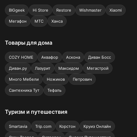
BIGgeek
Hi Store
Restore
Wishmaster
Xiaomi
Мегафон
МТС
Ханса
Товары для дома
COZY HOME
Аквафор
Аскона
Диван Босс
Диван.ру
Лазурит
Максидом
Мегастрой
Много Мебели
Ножиков
Петрович
Сантехника Тут
Тефаль
Туризм и путешествия
Smartavia
Trip.com
Корстон
Круиз Онлайн