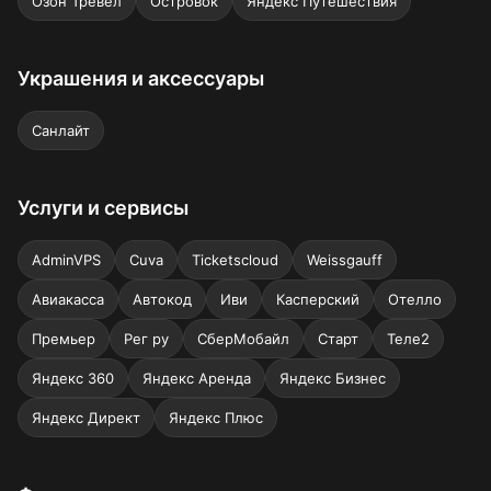
Озон Тревел
Островок
Яндекс Путешествия
Украшения и аксессуары
Санлайт
Услуги и сервисы
AdminVPS
Cuva
Ticketscloud
Weissgauff
Авиакасса
Автокод
Иви
Касперский
Отелло
Премьер
Рег ру
СберМобайл
Старт
Теле2
Яндекс 360
Яндекс Аренда
Яндекс Бизнес
Яндекс Директ
Яндекс Плюс