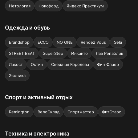
Нетология
Фоксфорд
Яндекс Практикум
Одежда и обувь
Brandshop
ECCO
NO ONE
Rendez Vous
Sela
STREET BEAT
SuperStep
Инканто
Лав Репаблик
Лакост
Остин
Снежная Королева
Фин Флаер
Эконика
Спорт и активный отдых
Remington
ВелоСклад
Спортмастер
ФитСтарс
Техника и электроника