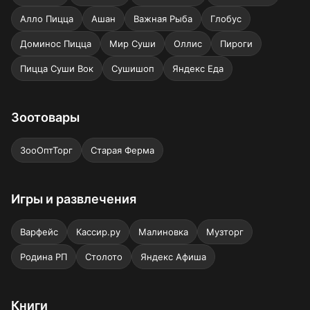
Алло Пицца
Ашан
Важная Рыба
Глобус
Доминос Пицца
Мир Суши
Оллис
Пироги
Пицца Суши Вок
Сушишоп
Яндекс Еда
Зоотовары
ЗооОптТорг
Старая Ферма
Игры и развлечения
Варфейс
Кассир.ру
Малиновка
Музторг
Родина РП
Столото
Яндекс Афиша
Книги