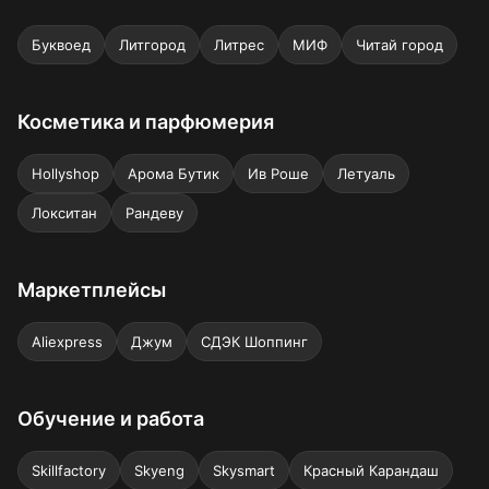
Буквоед
Литгород
Литрес
МИФ
Читай город
Косметика и парфюмерия
Hollyshop
Арома Бутик
Ив Роше
Летуаль
Локситан
Рандеву
Маркетплейсы
Aliexpress
Джум
СДЭК Шоппинг
Обучение и работа
Skillfactory
Skyeng
Skysmart
Красный Карандаш