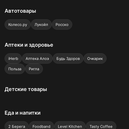
Автотовары
Колесо.ру
Лукойл
Росско
Аптеки и здоровье
iHerb
Аптека Алоэ
Будь Здоров
Очкарик
Польза
Ригла
Детские товары
Еда и напитки
2 Берега
Foodband
Level Kitchen
Tasty Coffee