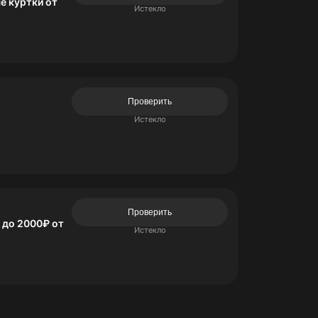
е куртки от
Истекло
Проверить
Истекло
Проверить
 до 2000₽ от
Истекло