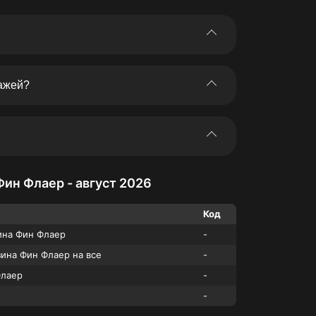
ять на Ranvik Промокоды. Мы собираем
время на поиск и мог сразу перейти к
ажей?
словия зависят от конкретной акции.
ину, ввести код и сравнить итоговую
ния на Ranvik Промокоды, посмотрите
йте подходящий код в корзине.
Фин Флаер - август 2026
Код
зина Фин Флаер
-
зина Фин Флаер на все
-
Флаер
-
-