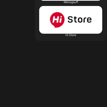
Weissgauff
Hi Store