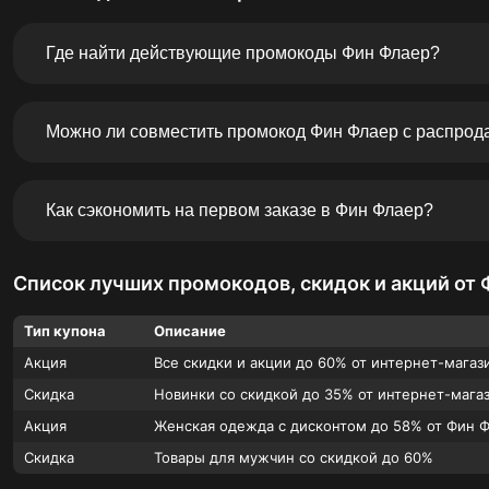
Где найти действующие промокоды Фин Флаер?
Актуальные промокоды, купоны и скидки удобнее провер
предложения в одном месте, чтобы покупатель не тратил 
Можно ли совместить промокод Фин Флаер с распрод
выгодному заказу.
Иногда промокод применяется к товарам со скидкой, но у
Лучший способ проверить выгоду — добавить вещи в корз
Как сэкономить на первом заказе в Фин Флаер?
сумму до оплаты.
Перед оформлением покупки проверьте свежие предложе
раздел распродажи, выберите нужный размер и активиру
Список лучших промокодов, скидок и акций от 
Тип купона
Описание
Акция
Все скидки и акции до 60% от интернет-мага
Скидка
Новинки со скидкой до 35% от интернет-мага
Акция
Женская одежда с дисконтом до 58% от Фин 
Скидка
Товары для мужчин со скидкой до 60%