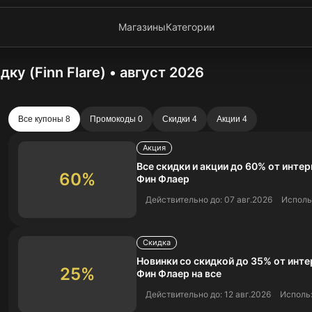
Магазины
Категории
у (Finn Flare) • август 2026
Все купоны 8
Промокоды 0
Скидки 4
Акции 4
Акция
Все скидки и акции до 60% от инте
60%
Фин Флаер
Действительно до: 07 авг.2026
Исполь
Скидка
Новинки со скидкой до 35% от инт
25%
Фин Флаер на все
Действительно до: 12 авг.2026
Использ