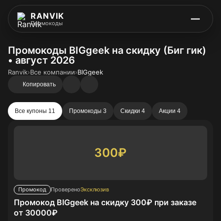
RANVIK
Промокоды
Промокоды BIGgeek на скидку (Биг гик)
• август 2026
Ranvik
›
Все компании
›
BIGgeek
Копировать
Все купоны 11
Промокоды 3
Скидки 4
Акции 4
300₽
Промокод
Проверено
Эксклюзив
Промокод BIGgeek на скидку 300₽ при заказе
от 30000₽