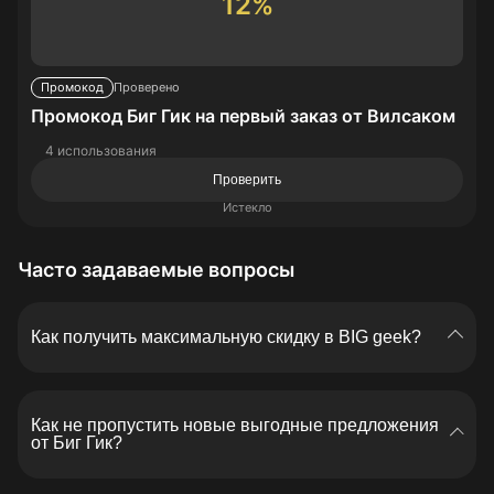
12%
Промокод
Проверено
Промокод Биг Гик на первый заказ от Вилсаком
4 использования
Проверить
Истекло
Часто задаваемые вопросы
Как получить максимальную скидку в BIG geek?
Используйте купоны BIGgeek для покупки товаров
из раздела скидок или во время распродаж. Так
Как не пропустить новые выгодные предложения
можно снизить цену еще больше и получить
от Биг Гик?
максимальный дисконт. Внимательно читайте
условия акций.
Наш сервис регулярно обновляет купоны и