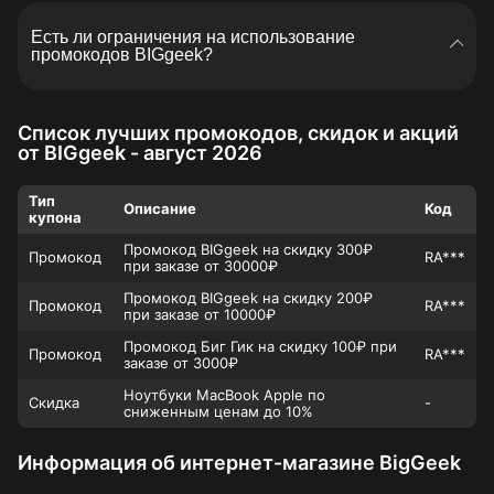
добавляет новые сразу после их появления.
Есть ли ограничения на использование
Рекомендуем зарегистрироваться на нашем сайте
промокодов BIGgeek?
и установить мобильное приложение, чтобы ничего
не пропустить.
Иногда купоны действуют только при
минимальной сумме заказа или на определенные
Список лучших промокодов, скидок и акций
товары. Чтобы не ошибиться, необходимо
от BIGgeek - август 2026
внимательно читать условия акции.
Тип
Описание
Код
купона
Промокод BIGgeek на скидку 300₽
Промокод
RA***
при заказе от 30000₽
Промокод BIGgeek на скидку 200₽
Промокод
RA***
при заказе от 10000₽
Промокод Биг Гик на скидку 100₽ при
Промокод
RA***
заказе от 3000₽
Ноутбуки MacBook Apple по
Скидка
-
сниженным ценам до 10%
Информация об интернет-магазине BigGeek