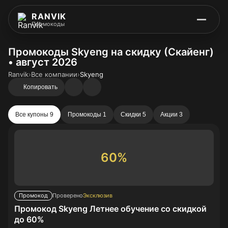
RANVIK
Промокоды
Промокоды Skyeng на скидку (Скайенг)
• август 2026
Ranvik
›
Все компании
›
Skyeng
Копировать
Все купоны 9
Промокоды 1
Скидки 5
Акции 3
60%
Промокод
Проверено
Эксклюзив
Промокод Skyeng Летнее обучение со скидкой
до 60%