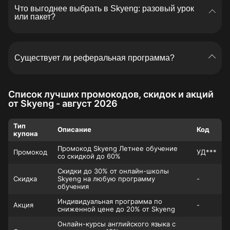
Что выгоднее выбрать в Skyeng: разовый урок
или пакет?
Обычно пакет занятий выгоднее по стоимости
одного урока и нередко дает дополнительные
Существует ли реферальная программа?
бонусы. Если хотите сэкономить по максимуму,
разумно еще выбрать подходящий курс, а затем
применить промокод Skyeng из свежей подборки
Да, Skyeng дарит бонусы за каждого
Ranvik Промокоды.
приглашенного друга — и вам, и другу
Список лучших промокодов, скидок и акций
от Skyeng - август 2026
Тип
Описание
Код
купона
Промокод Skyeng Летнее обучение
Промокод
УД***
со скидкой до 60%
Скидки до 30% от онлайн-школы
Скидка
Skyeng на любую программу
-
обучения
Индивидуальная программа по
Акция
-
сниженной цене до 20% от Skyeng
Онлайн-курсы английского языка с