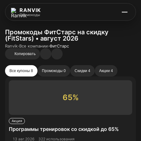
RANVIK
Промокоды
Промокоды ФитСтарс на скидку
(FitStars) • август 2026
Ranvik
›
Все компании
›
ФитСтарс
Копировать
Все купоны 8
Промокоды 0
Скидки 4
Акции 4
65%
Акция
Программы тренировок со скидкой до 65%
13 авг.2026
322 использования