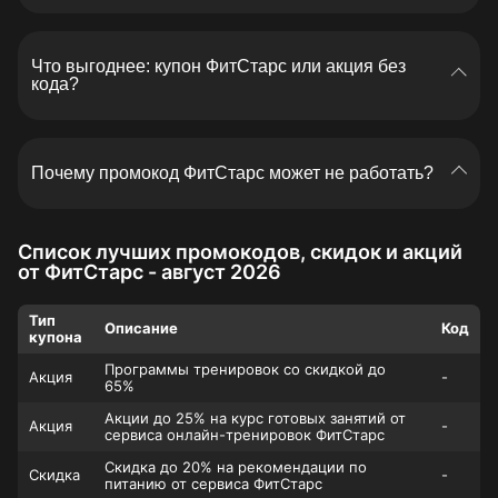
Самый удобный способ — открыть страницу
Фитстарс на Ranvik Промокоды. Здесь собраны
Что выгоднее: купон ФитСтарс или акция без
свежие купоны, скидки и специальные
кода?
предложения, которые помогают быстрее выбрать
рабочий код и не тратить время на случайные
Зависит от условий. Иногда скидка применяется
подборки.
автоматически, а иногда максимальная экономия
Почему промокод ФитСтарс может не работать?
доступна только по промокоду.
Причины обычно простые: закончился срок
действия, промокод уже использован, не подходит
Список лучших промокодов, скидок и акций
выбранный тариф или введен с ошибкой.
от ФитСтарс - август 2026
Скопируйте код заново, проверьте условия и
попробуйте применить его до оплаты. На Ranvik
Тип
Описание
Код
Промокоды такие нюансы указываются рядом с
купона
предложением.
Программы тренировок со скидкой до
Акция
-
65%
Акции до 25% на курс готовых занятий от
Акция
-
сервиса онлайн-тренировок ФитСтарс
Скидка до 20% на рекомендации по
Скидка
-
питанию от сервиса ФитСтарс