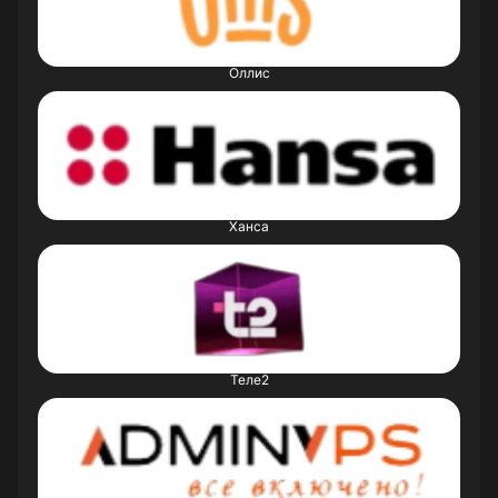
Оллис
Ханса
Теле2