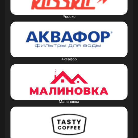
Росско
Аквафор
Малиновка