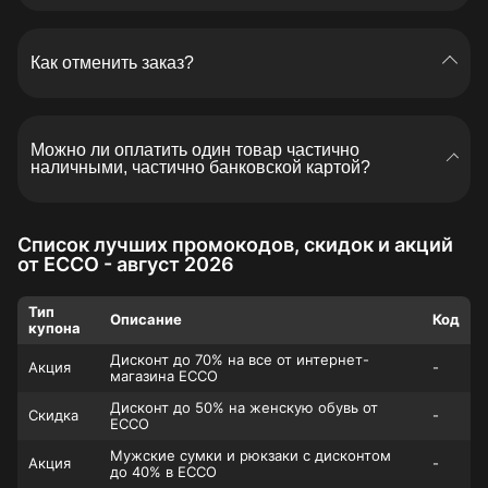
Оплата заказов на сайте доступна только
физическим лицам.
Как отменить заказ?
Для отмены заказа необходимо связаться с
информационной службой ЕССО и сообщить
Можно ли оплатить один товар частично
специалисту номер заказа или номер телефона,
наличными, частично банковской картой?
указанный при его оформлении, а также причину
отмены. Если вы оформляли заказ через личный
Приобретая товар в розничном магазине, вы
кабинет и он еще не передан в службу доставки,
можете комбинировать способы оплаты –
вы можете отменить его в личном кабинете.
Список лучших промокодов, скидок и акций
наличными и банковской картой. В интернет-
от ECCO - август 2026
магазине такая возможность отсутствует.
Тип
Описание
Код
купона
Дисконт до 70% на все от интернет-
Акция
-
магазина ECCO
Дисконт до 50% на женскую обувь от
Скидка
-
ECCO
Мужские сумки и рюкзаки с дисконтом
Акция
-
до 40% в ECCO